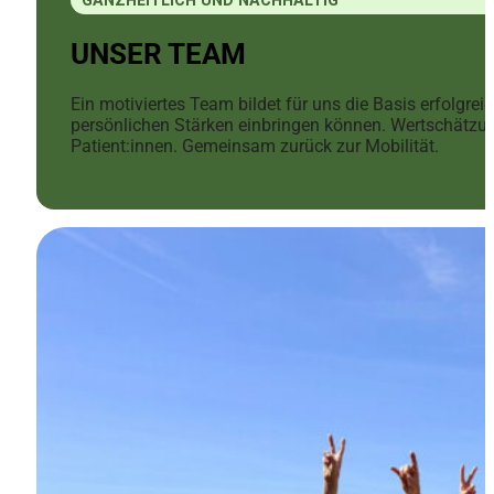
UNSER TEAM
Ein motiviertes Team bildet für uns die Basis erfolgrei
persönlichen Stärken einbringen können. Wertschätzun
Patient:innen. Gemeinsam zurück zur Mobilität.