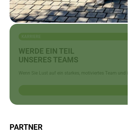
KARRIERE
WERDE EIN TEIL
UNSERES TEAMS
Wenn Sie Lust auf ein starkes, motiviertes Team und i
PARTNER